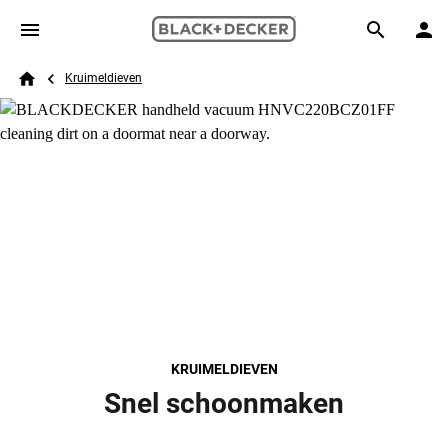
Skip to main content
Breadcrumb
Search
Kruimeldieven
Home
KRUIMELDIEVEN
Snel schoonmaken