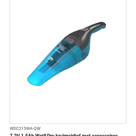
WDC215WA-QW
7.2V 1.5Ah Wet&Dry kruimeldief met accessoires