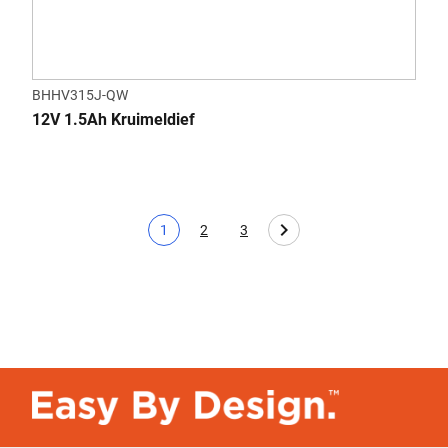
BHHV315J-QW
12V 1.5Ah Kruimeldief
1
2
3
Huidige pagina
Page
Page