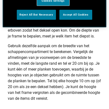
hoogste item - de vuilnisbak - om de hoogte van het
Cookies Settings
frame en de breedte van het hoofdvak te bepalen.
Langs de langste randen van de vuilnisbak hebben we
Reject All But Necessary
Accept All Cookies
20 cm extra toegevoegd (10 cm aan elke kant) zodat
we de bak gemakkelijk konden verwijderen en 25 cm
erboven zodat het deksel open kon. Om de diepte van
je frame te bepalen, meet je welk item het diepst is.
Gebruik dezelfde aanpak om de breedte van het
schappencompartiment te berekenen. Vergelijk de
afmetingen van je voorwerpen om de breedste te
vinden, meet de langste rand en tel er 20 cm bij op. Je
kunt één of meer planken toevoegen, waarbij je de
hoogtes van je objecten gebruikt om de ruimte tussen
de planken te bepalen. Tel bij elke hoogte 10 cm op (of
20 cm als ze een deksel hebben). Je kunt de hoogte
van het frame vergroten als de gecombineerde hoogte
van de items dit vereist.