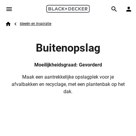
Skip to main content
Breadcrumb
Search
Ideeën en Inspiratie
Home
Buitenopslag
Moeilijkheidsgraad: Gevorderd
Maak een aantrekkelijke opslagplek voor je
afvalbakken en recyclage, met een plantenbak op het
dak.