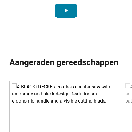
play_arrow
Aangeraden gereedschappen