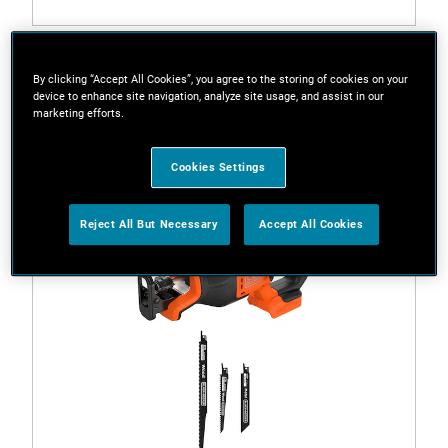
BLCR78E1-QW
18V Brushless Reciprozaag met 3 Accessoires (met
By clicking “Accept All Cookies”, you agree to the storing of cookies on your
2x 2.5Ah Accu en lader)
device to enhance site navigation, analyze site usage, and assist in our
marketing efforts.
NIEUW
Cookies Settings
Reject All But Necessary
Accept All Cookies