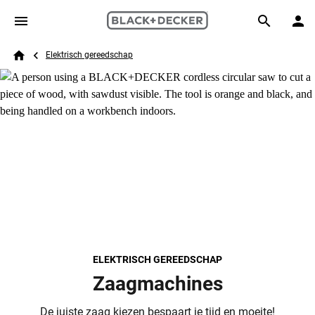
Skip to main content
Breadcrumb
Search
Elektrisch gereedschap
Home
ELEKTRISCH GEREEDSCHAP
Zaagmachines
De juiste zaag kiezen bespaart je tijd en moeite!