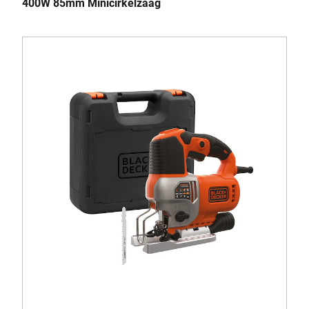
400W 85mm Minicirkelzaag