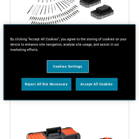
By clicking “Accept All Cookies”, you agree to the storing of cookies on your
device to enhance site navigation, analyze site usage, and assist in our
marketing efforts.
BCD383D2XKA-QW
18V POWERCONNECT™ Snoerloze Klopboormachine
Cookies Settings
(met 2 x 2,0Ah batterijen met laadstatusindicator, 1A
oplader en 80 accessoires)
Reject All But Necessary
Accept All Cookies
NIEUW