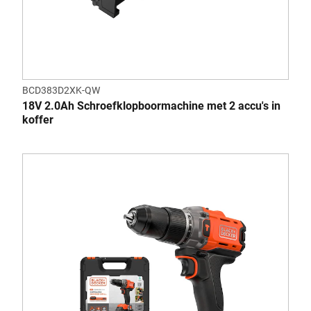
BCD383D2XK-QW
18V 2.0Ah Schroefklopboormachine met 2 accu's in
koffer