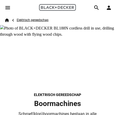
Skip to main content
Breadcrumb
Search
Elektrisch gereedschap
Home
ELEKTRISCH GEREEDSCHAP
Boormachines
Schroef(klop)boormachines bestaan in alle