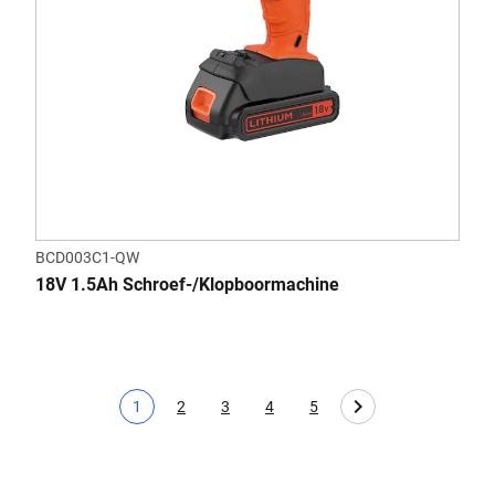
BCD003C1-QW
18V 1.5Ah Schroef-/Klopboormachine
1
2
3
4
5
Huidige pagina
Page
Page
Page
Page