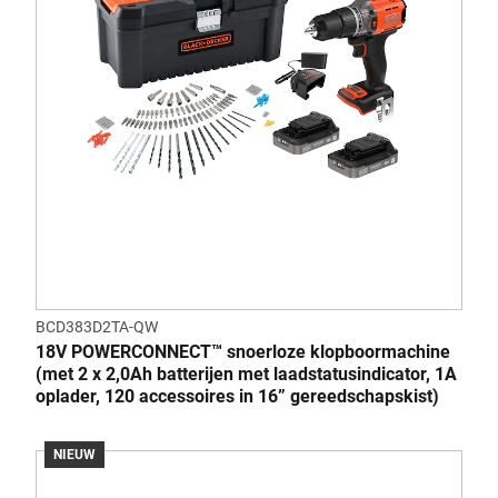
BCD383D2TA-QW
18V POWERCONNECT™ snoerloze klopboormachine
(met 2 x 2,0Ah batterijen met laadstatusindicator, 1A
oplader, 120 accessoires in 16” gereedschapskist)
NIEUW