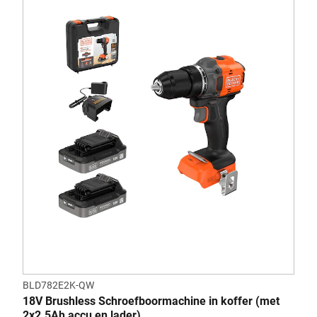
BLD782E2K-QW
18V Brushless Schroefboormachine in koffer (met
2x2.5Ah accu en lader)