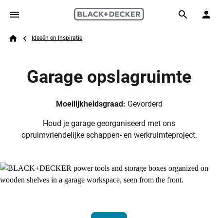
Skip to main content
Breadcrumb
Search
Ideeën en Inspiratie
Home
Garage opslagruimte
Moeilijkheidsgraad:
Gevorderd
Houd je garage georganiseerd met ons
opruimvriendelijke schappen- en werkruimteproject.