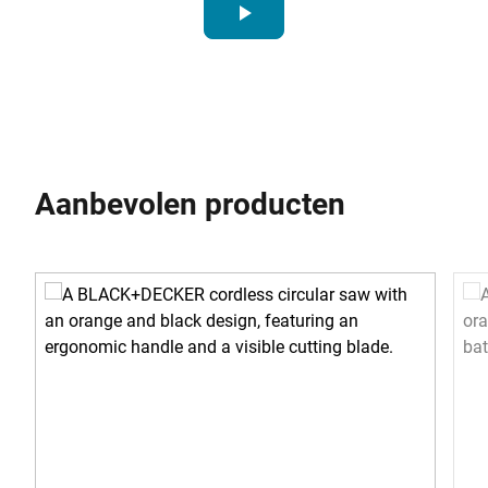
play_arrow
Aanbevolen producten