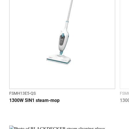
FSMH13E5-QS
FSM
1300W 5IN1 steam-mop
130