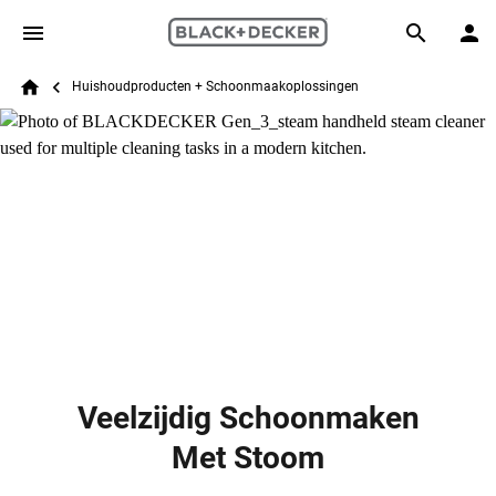
Skip to main content
Breadcrumb
Search
Huishoudproducten + Schoonmaakoplossingen
Home
Veelzijdig Schoonmaken
Met Stoom