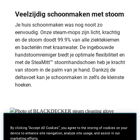
Veelzijdig schoonmaken met stoom
Je huis schoonmaken was nog nooit zo
eenvoudig. Onze steam-mops zijn licht, krachtig
en de stoom doodt 99.9% van alle ziektekiemen
en bacteriën met kraanwater. De ingebouwde
handstoomreiniger biedt je optimale flexibiliteit en
met de SteaMitt™ stoomhandschoen heb je kracht
van stoom in de palm van je hand. Dankzij de
deltavoet kan je schoonmaken in zelfs de kleinste
hoeken.
By clicking “Accept All Cookies”, you agree to the storing of cookies on your
device to enhance site navigation, analyze site usage, and assist in our
marketing efforts.