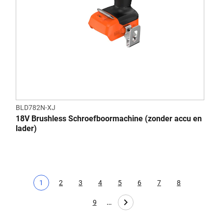
BLD782N-XJ
18V Brushless Schroefboormachine (zonder accu en
lader)
1
2
3
4
5
6
7
8
Huidige pagina
Page
Page
Page
Page
Page
Page
Page
…
9
Page