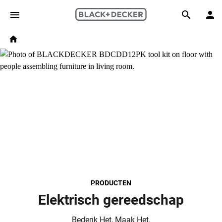
Skip to main content
Breadcrumb
Search
Home
PRODUCTEN
Elektrisch gereedschap
Bedenk Het, Maak Het.