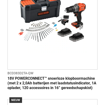
BCD383D2TA-QW
18V POWERCONNECT™ snoerloze klopboormachine
(met 2 x 2,0Ah batterijen met laadstatusindicator, 1A
oplader, 120 accessoires in 16” gereedschapskist)
NIEUW