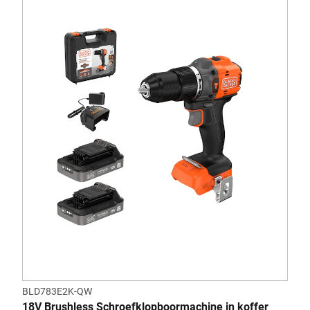
BLD783E2K-QW
18V Brushless Schroefklopboormachine in koffer