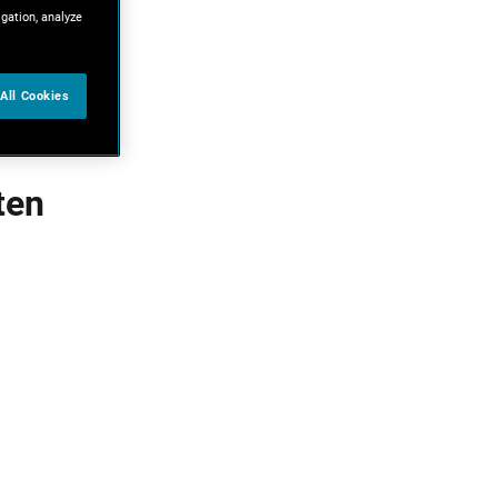
igation, analyze
All Cookies
ten