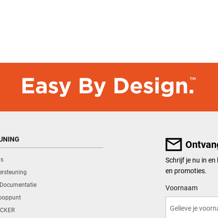
UNING
Ontvan
ns
Schrijf je nu in e
en promoties.
ersteuning
 Documentatie
User Details
Voornaam
kooppunt
CKER