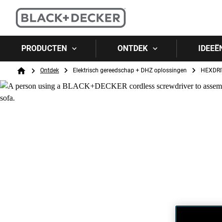
PRODUCTEN
ONTDEK
IDEEË
Breadcrumb
Ontdek
Elektrisch gereedschap + DHZ oplossingen
HEXDRI
Home