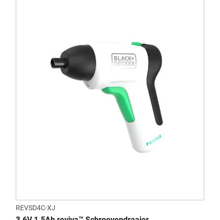
REVSD4C-XJ
3.6V 1.5Ah reviva™ Schroevendraaier