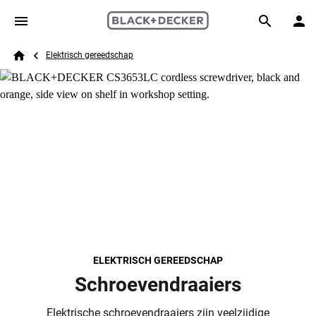
Skip to main content
Breadcrumb
Search
Elektrisch gereedschap
Home
ELEKTRISCH GEREEDSCHAP
Schroevendraaiers
Elektrische schroevendraaiers zijn veelzijdige