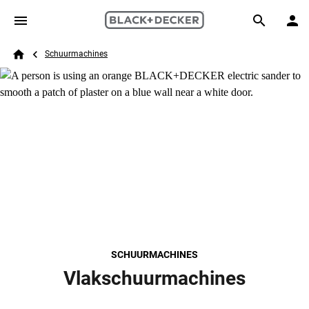
Skip to main content
Breadcrumb
Search
Schuurmachines
Home
SCHUURMACHINES
Vlakschuurmachines