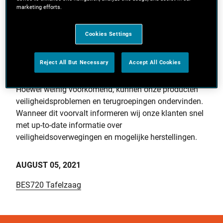
marketing efforts.
Contacteer ons
Cookies Settings
Jouw veiligheid is altijd onze
Reject All But Necessary
Accept All Cookies
topprioriteit.
Hoewel weinig voorkomend, kunnen onze producten
veiligheidsproblemen en terugroepingen ondervinden.
Wanneer dit voorvalt informeren wij onze klanten snel
met up-to-date informatie over
veiligheidsoverwegingen en mogelijke herstellingen.
AUGUST 05, 2021
BES720 Tafelzaag