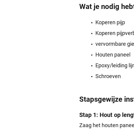
Wat je nodig heb
Koperen pijp
Koperen pijpver
vervormbare giet
Houten paneel
Epoxy/leiding li
Schroeven
Stapsgewijze ins
Stap 1: Hout op len
Zaag het houten panee