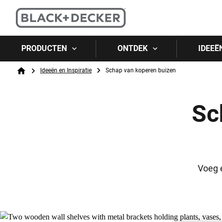
PRODUCTEN
ONTDEK
IDEEË
Breadcrumb
Ideeën en Inspiratie
Schap van koperen buizen
Home
Sc
Voeg e