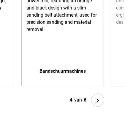
Bandschuurmachines
Next
4
van
6