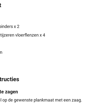
t
binders x 2
ijzeren vloerflenzen x 4
jm
tructies
gte zagen
l op de gewenste plankmaat met een zaag.