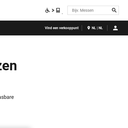
Search
Vind een verkooppunt
NL | NL
zen
pasbare