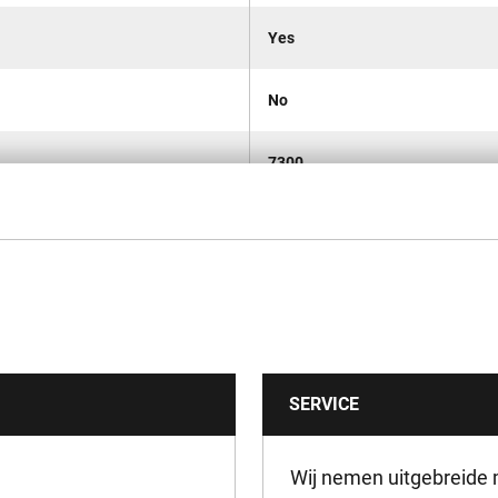
Yes
No
7300
1.6
10
Draadloze
SERVICE
3.2
3.2
Wij nemen uitgebreide 