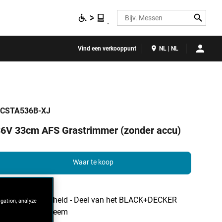
Search
Vind een verkooppunt
NL | NL
CSTA536B-XJ
6V 33cm AFS Grastrimmer (zonder accu)
Waar te koop
Snoerloze vrijheid - Deel van het BLACK+DECKER
igation, analyze
36V accusysteem