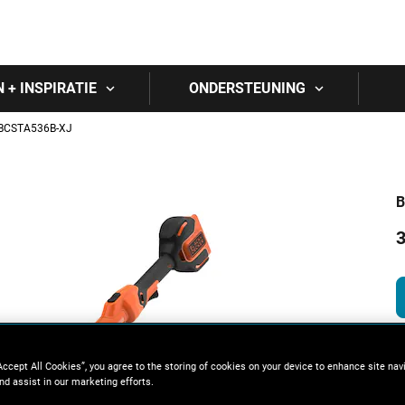
Skip to main content
N + INSPIRATIE
ONDERSTEUNING
BCSTA536B-XJ
B
3
Accept All Cookies”, you agree to the storing of cookies on your device to enhance site nav
nd assist in our marketing efforts.