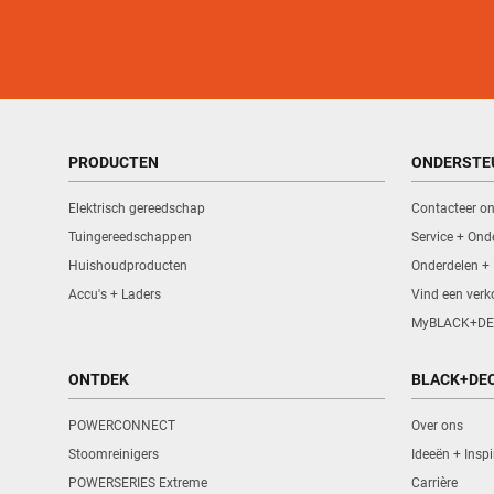
PRODUCTEN
ONDERSTE
Elektrisch gereedschap
Contacteer o
Tuingereedschappen
Service + Ond
Huishoudproducten
Onderdelen +
Accu's + Laders
Vind een ver
MyBLACK+DE
ONTDEK
BLACK+DE
POWERCONNECT
Over ons
Stoomreinigers
Ideeën + Inspi
POWERSERIES Extreme
Carrière