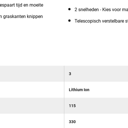
spaart tijd en moeite
2 snelheden - Kies voor ma
en graskanten knippen
Telescopisch verstelbare 
3
Lithium Ion
115
330