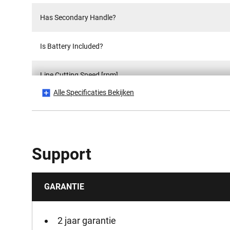
Has Secondary Handle?
Is Battery Included?
Line Cutting Speed [rpm]
Alle Specificaties Bekijken
Lijndiameter [mm]
Line Thickness Supplied [mm]
Support
Stroombron
GARANTIE
Productgewicht Bruto [Kg]
Productgewicht [Kg]
2 jaar garantie