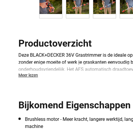
Productoverzicht
Deze BLACK+DECKER 36V Grastrimmer is de ideale oplo
zonder enige moeite of werk je graskanten eenvoudig bi
onderhoudsvriendelijk. Het AFS automatisch draadtoevo
Meer lezen
Dit bespaart je tijd en moeite! De 2 variabele snelhede
steeds ergonomisch aan het werk kan. Deze 36V gras
lader.
Bijkomend Eigenschappen
Brushless motor - Meer kracht, langere werktijd, la
machine