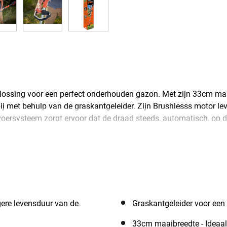
ssing voor een perfect onderhouden gazon. Met zijn 33cm maaib
j met behulp van de graskantgeleider. Zijn Brushlesss motor leve
ersysteem zorgt ervoor dat de draad steeds, automatisch, op de
n bieden je optimale controle. De telescopische steel en de vers
trimmer maakt deel uit van het BLACK+DECKER 36V accusysteem.
ngere levensduur van de
Graskantgeleider voor een 
33cm maaibreedte - Ideaal 