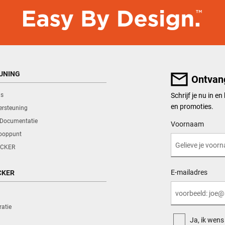
UNING
Ontvan
ns
Schrijf je nu in e
en promoties.
ersteuning
 Documentatie
User Details
Voornaam
kooppunt
CKER
E-mailadres
CKER
ratie
Ja, ik wen