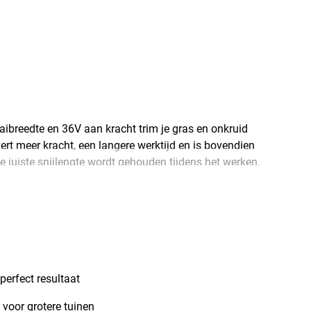
reedte en 36V aan kracht trim je gras en onkruid
rt meer kracht, een langere werktijd en is bovendien
 juiste snijlengte wordt gehouden tijdens het werken.
telbare tweede handgreep zorgen er dan weer voor dat je
 Deze grastrimmer wordt geleverd zonder accu of
perfect resultaat
voor grotere tuinen