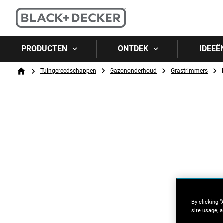
PRODUCTEN
ONTDEK
IDEEË
Breadcrumb
Tuingereedschappen
Gazononderhoud
Grastrimmers
Home
By clicking “
site usage, a